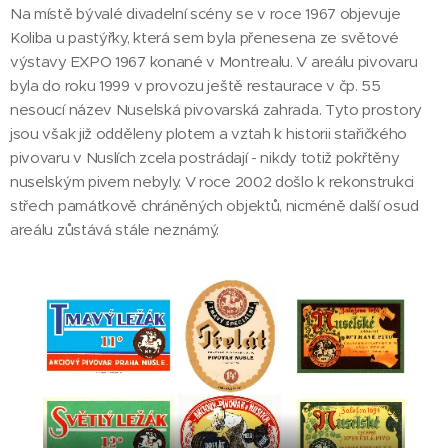
Na místě bývalé divadelní scény se v roce 1967 objevuje
Koliba u pastýřky, která sem byla přenesena ze světové
výstavy EXPO 1967 konané v Montrealu. V areálu pivovaru
byla do roku 1999 v provozu ještě restaurace v čp. 55
nesoucí název Nuselská pivovarská zahrada. Tyto prostory
jsou však již odděleny plotem a vztah k historii stařičkého
pivovaru v Nuslích zcela postrádají - nikdy totiž pokřtěny
nuselským pivem nebyly. V roce 2002 došlo k rekonstrukci
střech památkově chráněných objektů, nicméně další osud
areálu zůstává stále neznámý.