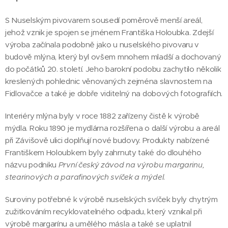
S Nuselským pivovarem sousedí poměrově menší areál,
jehož vznik je spojen se jménem Františka Holoubka. Zdejší
výroba začínala podobně jako u nuselského pivovaru v
budově mlýna, který byl ovšem mnohem mladší a dochovaný
do počátků 20. století. Jeho barokní podobu zachytilo několik
kreslených pohlednic věnovaných zejména slavnostem na
Fidlovačce a také je dobře viditelný na dobových fotografiích.
Interiéry mlýna byly v roce 1882 zařízeny čistě k výrobě
mýdla. Roku 1890 je mydlárna rozšířena o další výrobu a areál
při Závišově ulici doplňují nové budovy. Produkty nabízené
Františkem Holoubkem byly zahrnuty také do dlouhého
názvu podniku
První český závod na výrobu margarinu,
stearinových a parafinových svíček a mýdel
.
Suroviny potřebné k výrobě nuselských svíček byly chytrým
zužitkováním recyklovatelného odpadu, který vznikal při
výrobě margarínu a umělého másla a také se uplatnil