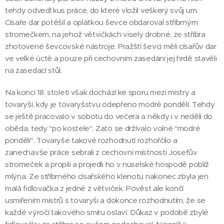
tehdy odvedl kus práce, do které vložil veškerý svůj um.
Císaře dar potěšil a oplátkou ševce obdaroval stříbrným
stromečkem, na jehož větvičkách visely drobné, ze stříbra
zhotovené ševcovské nástroje. Pražští ševci měli císařův dar
ve velké úctě a pouze při cechovním zasedání jej hrdě stavěli
na zasedací stůl.
Na konci 18. století však dochází ke sporu mezi mistry a
tovaryši, kdy je tovaryšstvu odepřeno modré pondělí. Tehdy
se ještě pracovalo v sobotu do večera a někdy i v neděli do
oběda, tedy "po kostele". Zato se držívalo volné "modré
pondělí". Tovaryše takové rozhodnutí rozhořčilo a
zanechavše práce sebrali z cechovní místnosti Josefův
stromeček a propili a projedli ho v nuselské hospodě poblíž
mlýna. Ze stříbrného císařského klenotu nakonec zbyla jen
malá fidlovačka z jedné z větviček. Pověst ale končí
usmířením mistrů s tovaryši a dokonce rozhodnutím, že se
každé výročí takového smíru oslaví. Důkaz v podobě zbylé