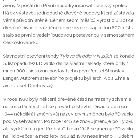
arény. V počátcích První republiky inicioval nuselský spolek
Hálek výstavbu jednoduché dřevěné budovy, která zůstávala
věrná původní aréně. Během sedmi měsíců vyrostlo u Botiče
dřevěné divadlo na zděné podezdívce s kapacitou 800 míst a
stalo se první divadelní budovou postavenou v samostatném
Československu.
Slavnostní otevření tehdy
Tylova divadla v Nuslích
se konalo
5. listopadu 1921. Divadlo dal na vlastní náklady, které činily 1
milion 900 tisíc korun, postavit jeho první ředitel Stanislav
Langer. Autorem stavebního projektu byli arch. Alois Zima a
arch. Josef Dnebovský.
V roce 1930 byly některé dřevěné části nahrazeny zdivem a
na konci třicátých let se provádí přístavba. Divadlo od roku
1944 několikrát změní svůj název, první změnou bylo "Divadlo
pod Vyšehradem". Po roce 1945 se znovu jmenuje po Tylovi,
ale vydrží mu to jen tři roky. Od roku 1948 se jmenuje "Divadlo
na Fidlovačce" a mezi lety 1963 až 1978 nese jméno "Hudební