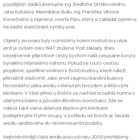
pozdějších sládků jmenujme ing. Bedřicha Drchkovského,
Jana Kubáska, Maxmiliána Skálu, ing. Františka Viktora
Konečného a zejména Josefa Páru, který si zakládal zejména
na tradici staročeské výroby piva.
Objekty pivovaru byly rozmístěny kolem Hostivítovy ulice,
jenž je ovšem roku 1947 zrušena. Pod základy, dnes
bezejmenné příjezdové cesty, bychom našli zasypané koryto
bývalého mlýnského náhonu. Pokud se touto cestou
projdeme, spatříme směrem k Botiči budovy, které náleží
převážně sladovně. Jako první zaujmou barokní budovy
historického jádra areálu s klenutým hvozdem a křížovými
klenbami. V části přímo u Botiče se nachází rozsáhlá humna s
obilnými půdami a původní dřevěnou konstrukcí. Zde se
nalézá také varna sklenutá plackovými klenbami
podepřenými čtyřmi sloupy. V pohledu od Botiče je fasáda
areálu sjednocena do neorenesanční podoby.
Nejhodnotnější části areálu jsou od roku 2000 prohlášeny