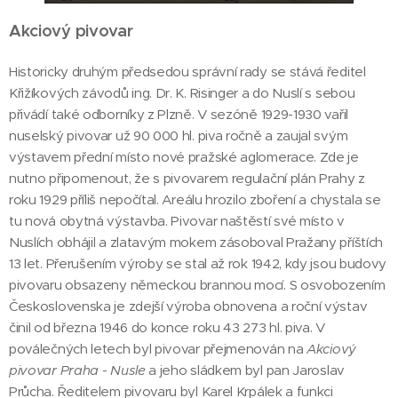
Akciový pivovar
Historicky druhým předsedou správní rady se stává ředitel
Křižíkových závodů ing. Dr. K. Risinger a do Nuslí s sebou
přivádí také odborníky z Plzně. V sezóně 1929-1930 vařil
nuselský pivovar už 90 000 hl. piva ročně a zaujal svým
výstavem přední místo nové pražské aglomerace. Zde je
nutno připomenout, že s pivovarem regulační plán Prahy z
roku 1929 příliš nepočítal. Areálu hrozilo zboření a chystala se
tu nová obytná výstavba. Pivovar naštěstí své místo v
Nuslích obhájil a zlatavým mokem zásoboval Pražany příštích
13 let. Přerušením výroby se stal až rok 1942, kdy jsou budovy
pivovaru obsazeny německou brannou mocí. S osvobozením
Československa je zdejší výroba obnovena a roční výstav
činil od března 1946 do konce roku 43 273 hl. piva. V
poválečných letech byl pivovar přejmenován na
Akciový
pivovar Praha - Nusle
a jeho sládkem byl pan Jaroslav
Průcha. Ředitelem pivovaru byl Karel Krpálek a funkci