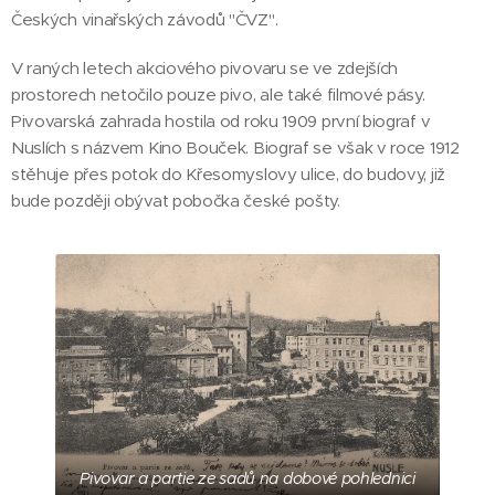
Českých vinařských závodů "ČVZ".
V raných letech akciového pivovaru se ve zdejších
prostorech netočilo pouze pivo, ale také filmové pásy.
Pivovarská zahrada hostila od roku 1909 první biograf v
Nuslích s názvem Kino Bouček. Biograf se však v roce 1912
stěhuje přes potok do Křesomyslovy ulice, do budovy, již
bude později obývat pobočka české pošty.
Pivovar a partie ze sadů na dobové pohlednici