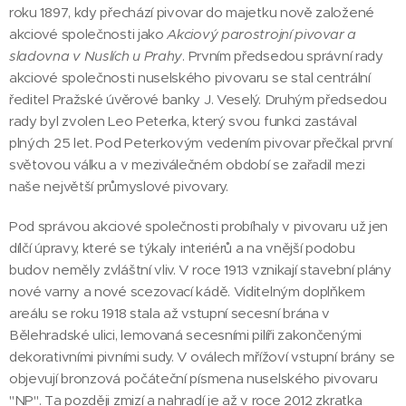
roku 1897, kdy přechází pivovar do majetku nově založené
akciové společnosti jako
Akciový parostrojní pivovar a
sladovna v Nuslích u Prahy
. Prvním předsedou správní rady
akciové společnosti nuselského pivovaru se stal centrální
ředitel Pražské úvěrové banky J. Veselý. Druhým předsedou
rady byl zvolen Leo Peterka, který svou funkci zastával
plných 25 let. Pod Peterkovým vedením pivovar přečkal první
světovou válku a v meziválečném období se zařadil mezi
naše největší průmyslové pivovary.
Pod správou akciové společnosti probíhaly v pivovaru už jen
dílčí úpravy, které se týkaly interiérů a na vnější podobu
budov neměly zvláštní vliv. V roce 1913 vznikají stavební plány
nové varny a nové scezovací kádě. Viditelným doplňkem
areálu se roku 1918 stala až vstupní secesní brána v
Bělehradské ulici, lemovaná secesními pilíři zakončenými
dekorativními pivními sudy. V oválech mřížoví vstupní brány se
objevují bronzová počáteční písmena nuselského pivovaru
"NP". Ta později zmizí a nahradí je až v roce 2012 zkratka