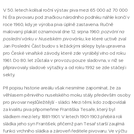
V 50. letech kolísal roční výstav piva mezi 65 000 až 70 000
hl. Éra pivovaru pod značkou národního podniku náhle končí v
roce 1960, kdy je výroba piva úplně zastavena. Ručně
malovaný plakát oznamoval dne 12. srpna 1960:
pozvání na
poslední várku v Nuselském pivovárku
, ke které uctivě zval
Jan Poslední. Část budov s ležáckými sklepy byla upravena
pro České vinařské závody, které zde vyrábějí víno od roku
1961. Do 80. let zůstala v provozu pouze sladovna, v níž se
připravovaly sladové výtažky a od roku 1992 se zde stáčejí i
sekty.
Při popisu historie areálu však nesmíme zapomínat, že za
věhlasem pěnivého nuselského moku stály především osoby
pro pivovar nejdůležitější - sládci. Mezi těmi, kdo zodpovídali
za kvalitu piva připomeňme Františka Tesaře, který byl
sládkem mezi lety 1881-1901. V letech 1901-1903 přebírá roli
sládka jeho syn František, přičemž pan Tesař starší zaujímá
funkci vrchního sládka a zároveň ředitele pivovaru. Ve výčtu