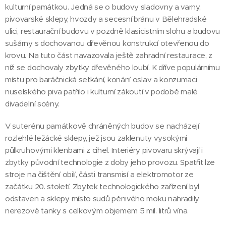
kulturní památkou. Jedná se o budovy sladovny a varny,
pivovarské sklepy, hvozdy a secesní bránu v Bělehradské
ulici, restaurační budovu v pozdně klasicistním slohu a budovu
sušárny s dochovanou dřevěnou konstrukcí otevřenou do
krovu. Na tuto část navazovala ještě zahradní restaurace, z
níž se dochovaly zbytky dřevěného loubí. K dříve populárnímu
místu pro baráčnická setkání, konání oslav a konzumaci
nuselského piva patřilo i kulturní zákoutí v podobě malé
divadelní scény.
V suterénu památkově chráněných budov se nacházejí
rozlehlé ležácké sklepy, jež jsou zaklenuty vysokými
půlkruhovými klenbami z cihel. Interiéry pivovaru skrývají i
zbytky původní technologie z doby jeho provozu. Spatřit lze
stroje na čištění obilí, části transmisí a elektromotor ze
začátku 20. století. Zbytek technologického zařízení byl
odstaven a sklepy místo sudů pěnivého moku nahradily
nerezové tanky s celkovým objemem 5 mil. litrů vína.