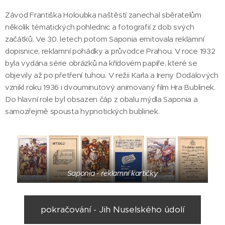
Závod Františka Holoubka naštěstí zanechal sběratelům
několik tématických pohlednic a fotografií z dob svých
začátků. Ve 30. letech potom Saponia emitovala reklamní
dopisnice, reklamní pohádky a průvodce Prahou. V roce 1932
byla vydána série obrázků na křídovém papíře, které se
objevily až po přetření tuhou. V režii Karla a Ireny Dodalových
vznikl roku 1936 i dvouminutový animovaný film Hra Bublinek.
Do hlavní role byl obsazen čáp z obalu mýdla Saponia a
samozřejmě spousta hypnotických bublinek.
Saponia - reklamní kartičky
pokračování - Jih Nuselského údolí