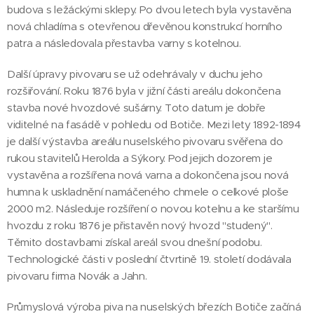
budova s ležáckými sklepy. Po dvou letech byla vystavěna
nová chladírna s otevřenou dřevěnou konstrukcí horního
patra a následovala přestavba varny s kotelnou.
Další úpravy pivovaru se už odehrávaly v duchu jeho
rozšiřování. Roku 1876 byla v jižní části areálu dokončena
stavba nové hvozdové sušárny. Toto datum je dobře
viditelné na fasádě v pohledu od Botiče. Mezi lety 1892-1894
je další výstavba areálu nuselského pivovaru svěřena do
rukou stavitelů Herolda a Sýkory. Pod jejich dozorem je
vystavěna a rozšířena nová varna a dokončena jsou nová
humna k uskladnění namáčeného chmele o celkové ploše
2000 m2. Následuje rozšíření o novou kotelnu a ke staršímu
hvozdu z roku 1876 je přistavěn nový hvozd "studený".
Těmito dostavbami získal areál svou dnešní podobu.
Technologické části v poslední čtvrtině 19. století dodávala
pivovaru firma Novák a Jahn.
Průmyslová výroba piva na nuselských březích Botiče začíná