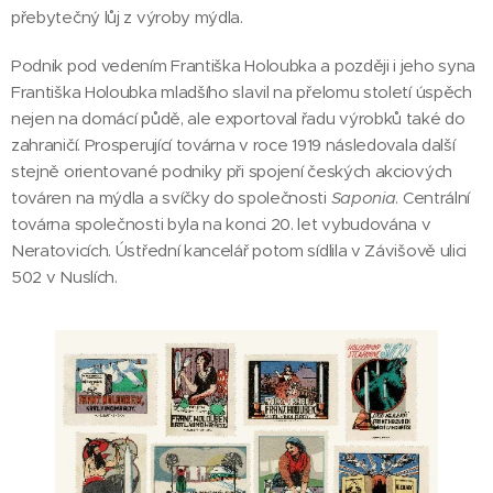
přebytečný lůj z výroby mýdla.
Podnik pod vedením Františka Holoubka a později i jeho syna
Františka Holoubka mladšího slavil na přelomu století úspěch
nejen na domácí půdě, ale exportoval řadu výrobků také do
zahraničí. Prosperující továrna v roce 1919 následovala další
stejně orientované podniky při spojení českých akciových
továren na mýdla a svíčky do společnosti
Saponia
. Centrální
továrna společnosti byla na konci 20. let vybudována v
Neratovicích. Ústřední kancelář potom sídlila v Závišově ulici
502 v Nuslích.