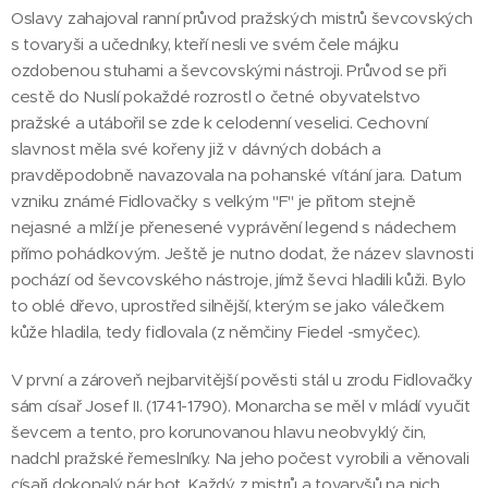
Oslavy zahajoval ranní průvod pražských mistrů ševcovských
s tovaryši a učedníky, kteří nesli ve svém čele májku
ozdobenou stuhami a ševcovskými nástroji. Průvod se při
cestě do Nuslí pokaždé rozrostl o četné obyvatelstvo
pražské a utábořil se zde k celodenní veselici. Cechovní
slavnost měla své kořeny již v dávných dobách a
pravděpodobně navazovala na pohanské vítání jara. Datum
vzniku známé Fidlovačky s velkým "F" je přitom stejně
nejasné a mlží je přenesené vyprávění legend s nádechem
přímo pohádkovým. Ještě je nutno dodat, že název slavnosti
pochází od ševcovského nástroje, jímž ševci hladili kůži. Bylo
to oblé dřevo, uprostřed silnější, kterým se jako válečkem
kůže hladila, tedy fidlovala (z němčiny Fiedel -smyčec).
V první a zároveň nejbarvitější pověsti stál u zrodu Fidlovačky
sám císař Josef II. (1741-1790). Monarcha se měl v mládí vyučit
ševcem a tento, pro korunovanou hlavu neobvyklý čin,
nadchl pražské řemeslníky. Na jeho počest vyrobili a věnovali
císaři dokonalý pár bot. Každý z mistrů a tovaryšů na nich