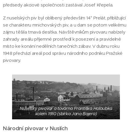
předsedy akciové společnosti zastával Josef Křepela.
Z nuselských piv byl oblíbený především 14° Prelát, přibližující
se charakteru mnichovských piv, a u dam se potom velikému
zájmu těšila tmavá desítka. Návštěvníkům pivovaru nabízely
zahrady areálu příjemné prostředí k posezení a pravidelné
místo ke konání nedělních tanečních zábav. V dubnu roku
1948 přechází areál pod správu národního podniku Pražské
pivovary.
Nuselský pivovar a továrna Františka Holoubka
kolem 1910 (sbírka Jana Bajera)
Národní pivovar v Nuslích