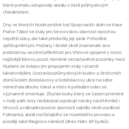
které pomalu ustupovaly areálu s čistě průmyslovým
charakterem.
Dny, ve kterých Nusle protíná trať Spojovacích drah na trase
Praha-Tábor se staly pro ševcovskou slavnost epochou
největší slávy, ale také předurčily její zánik. Pohodlné
zpřístupnění pro Pražany i široké okolí znamenalo sice
podstatnou sezónní příležitost pro trhovce spojené s touto
nejživější lidovou poutí, nicméně nezastavěné pozemky mezi
Nuslemi se kolejovým propojením staly výrazně
lukrativnějšími. Dostavba průmyslových budov a činžovních
domů kolem Boleslavovy a Soběslavovy ulice na sebe
nenechala dlouho čekat a místo k pořádání oslav se
významně zmenšuje. Zbytek louky, který se časem proměnil
v malý park, brzy nedokázal uspokojit nároky návštěvníků i
trhovců a náhradní prostor slavnosti nabídlo okolí usedlosti
Folimanka, areál rozrůstajícího se nuselského pivovaru a
později také Riegrovo náměstí (dnes Nám. bří Synků).