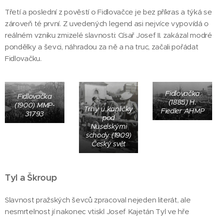
Třetí a poslední z pověstí o Fidlovačce je bez příkras a týká se
zároveň té první. Z uvedených legend asi nejvíce vypovídá o
reálném vzniku zmizelé slavnosti: Císař Josef II. zakázal modré
pondělky a ševci, náhradou za ně a na truc, začali pořádat
Fidlovačku.
Fidlovačka
Fidlovačka
(1885) H.
(1900) MMP-
Trhy u kapličky
Fiedler AHMP
31793
pod
Nuselskými
schody (1909)
Český svět
Tyl a Škroup
Slavnost pražských ševců zpracoval nejeden literát, ale
nesmrtelnost jí nakonec vtiskl Josef Kajetán Tyl ve hře