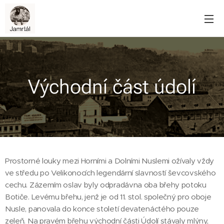
Východní část údolí
Prostorné louky mezi Horními a Dolními Nuslemi ožívaly vždy
ve středu po Velikonocích legendární slavností ševcovského
cechu. Zázemím oslav byly odpradávna oba břehy potoku
Botiče. Levému břehu, jenž je od 11. stol. společný pro oboje
Nusle, panovala do konce století devatenáctého pouze
zeleň. Na pravém břehu východní části Údolí stávaly mlýny,