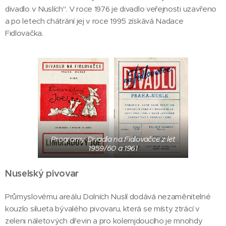
divadlo v Nuslích". V roce 1976 je divadlo veřejnosti uzavřeno
a po letech chátrání jej v roce 1995 získává Nadace
Fidlovačka.
Programy Divadla na Fidlovačce z let
1959/60 a 1961
Nuselský pivovar
Průmyslovému areálu Dolních Nuslí dodává nezaměnitelné
kouzlo silueta bývalého pivovaru, která se místy ztrácí v
zeleni náletových dřevin a pro kolemjdoucího je mnohdy