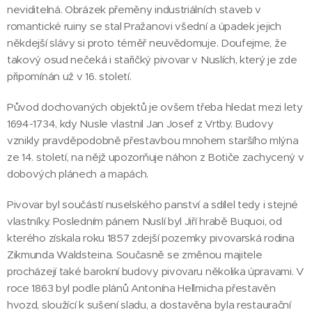
neviditelná. Obrázek přeměny industriálních staveb v
romantické ruiny se stal Pražanovi všední a úpadek jejich
někdejší slávy si proto téměř neuvědomuje. Doufejme, že
takový osud nečeká i stařičký pivovar v Nuslích, který je zde
připomínán už v 16. století.
Původ dochovaných objektů je ovšem třeba hledat mezi lety
1694-1734, kdy Nusle vlastnil Jan Josef z Vrtby. Budovy
vznikly pravděpodobně přestavbou mnohem staršího mlýna
ze 14. století, na nějž upozorňuje náhon z Botiče zachycený v
dobových plánech a mapách.
Pivovar byl součástí nuselského panství a sdílel tedy i stejné
vlastníky. Posledním pánem Nuslí byl Jiří hrabě Buquoi, od
kterého získala roku 1857 zdejší pozemky pivovarská rodina
Zikmunda Waldsteina. Současně se změnou majitele
procházejí také barokní budovy pivovaru několika úpravami. V
roce 1863 byl podle plánů Antonína Hellmicha přestavěn
hvozd, sloužící k sušení sladu, a dostavěna byla restaurační