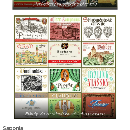
Pivní etikety Nuselského pivovaru
Etikety vín ze sklepů Nuselského pivovaru
Saponia