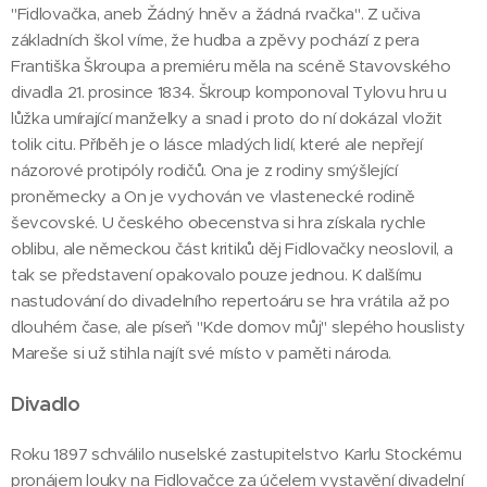
"Fidlovačka, aneb Žádný hněv a žádná rvačka". Z učiva
základních škol víme, že hudba a zpěvy pochází z pera
Františka Škroupa a premiéru měla na scéně Stavovského
divadla 21. prosince 1834. Škroup komponoval Tylovu hru u
lůžka umírající manželky a snad i proto do ní dokázal vložit
tolik citu. Příběh je o lásce mladých lidí, které ale nepřejí
názorové protipóly rodičů. Ona je z rodiny smýšlející
proněmecky a On je vychován ve vlastenecké rodině
ševcovské. U českého obecenstva si hra získala rychle
oblibu, ale německou část kritiků děj Fidlovačky neoslovil, a
tak se představení opakovalo pouze jednou. K dalšímu
nastudování do divadelního repertoáru se hra vrátila až po
dlouhém čase, ale píseň "Kde domov můj" slepého houslisty
Mareše si už stihla najít své místo v paměti národa.
Divadlo
Roku 1897 schválilo nuselské zastupitelstvo Karlu Stockému
pronájem louky na Fidlovačce za účelem vystavění divadelní