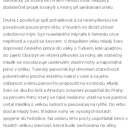
fidlovačky za stříbra se ovšem nedochoval. Nejspíš ji
dodatečně propili tovaryši s mistry při sjednávání smíru.
Druhá z pověstí je spíš pohádková a za nesmyšlenou lze
považovat pouze první větu:
V Nuslích na Botiči stával
odedávna mlýn
. Syn nuselského mlynáře k řemeslu otce
nepřirostl a vyučil se ševcem. V dospělém věku mladý švec
doprovází českého prince do války s Turkem, kde upadnou
do zajetí. Oba byli ve vězení přikováni za nohy, ale statečný
mladík se osvobozuje useknutím vlastní nohy a napomáhá
princi v útěku. Turecký panovník byl ohromen statečností
polomrtvého jinocha, kterého nalezl v cele a za jeho
oddanost svému pánovi ho propouští na svobodu. Mladý
švec se dlouho léčil a ihned po zotavení pospíchal do Prahy
za princem. Princ, který se také nedávno vrátil na své panství,
uvítal mladíka s velkou radostí a pasoval jej na rytíře. Do erbu
dostal mladý švec tři lidské nohy ve vysokých botách
spojené do hvězdice. Na oslavu této pocty uspořádali ševci v
Nuslích velikou slavnost, která bude zachována na věky.